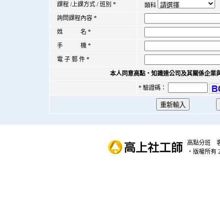
課程 /上課方式 / 班別
*
類科
詢問課程內容
*
姓 名
*
手 機
*
電 子 郵 件
*
本人同意高點‧知識達公司及其關係企業
* 驗證碼：
高點分班
‧版權所有 20