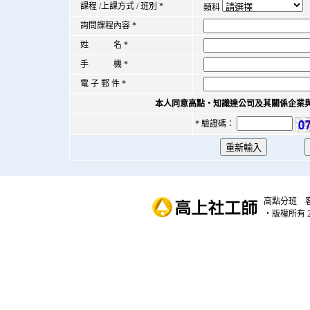
課程 /上課方式 / 班別
*
類科
詢問課程內容
*
姓 名
*
手 機
*
電 子 郵 件
*
本人同意高點‧知識達公司及其關係企業
* 驗證碼：
高點分班
‧版權所有 20