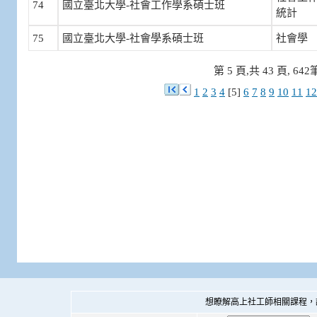
74
國立臺北大學-社會工作學系碩士班
統計
75
國立臺北大學-社會學系碩士班
社會學
第 5 頁,共 43 頁, 64
1
2
3
4
[5]
6
7
8
9
10
11
12
想瞭解高上社工師相關課程，