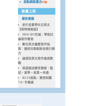
高點網路書店
新書上架
最新書籍
愈忙愈要學社交英文
【與時俱進版】
NEW iBT托福：學術討
論寫作實測
數位英文履歷寫作指
南：連結社群創新自我行銷
力
論證型英文寫作速成教
戰
英語面試應答實錄：甄
試・留學・就業一本通
IELTS高點：雅思制霸
7.0+ 字彙通