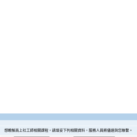
想瞭解高上社工師相關課程，請填妥下列相關資料，服務人員將儘速與您聯繫。