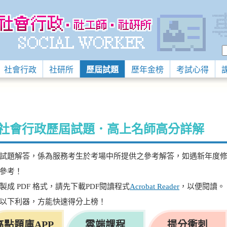
社會行政
社研所
歷屆試題
歷年金榜
考試心得
/ 社會行政歷屆試題．高上名師高分詳解
試題解答，係為服務考生於考場中所提供之參考解答，如遇新年度
參考！
成 PDF 格式，請先下載PDF閱讀程式
Acrobat Reader
，以便閱讀。
以下利器，方能快速得分上榜！
高點題庫APP
雲端課程
提分衝刺