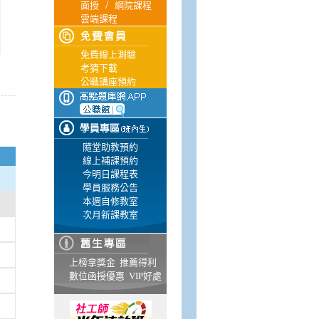
/
面授
網院課程
雲端課程
免費線上測驗
考猜下載
公職講座預約
隨堂助教預約
線上補課預約
今明日課程表
學員服務公告
本週自修教室
次月新課教室
上榜拿獎金
推薦得利
數位函授優惠
VIP好處