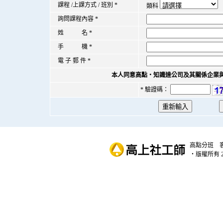
課程 /上課方式 / 班別
*
類科
詢問課程內容
*
姓 名
*
手 機
*
電 子 郵 件
*
本人同意高點‧知識達公司及其關係企業
* 驗證碼：
高點分班
‧版權所有 20