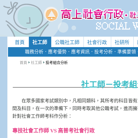
首頁
社工師
公職社工師
社會行政
社研所
職務分析
．
應考優勢
．
應考資訊
．
投考分析
．
準備要領
首頁
社工師
投考組合分析
社工師－投考組
在眾多國家考試類別中，凡相同類科，其所考的科目皆有
間及科目，在一次的準備下，同時考取其他公職考試，進而擁
針對社會工作師考科作分析：
專技社會工作師 VS 高普考社會行政