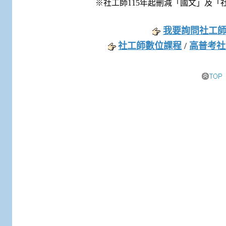
※社工師115年起刪減「國文」及「
我要詢問社工
社工師數位課程
/
高普考社